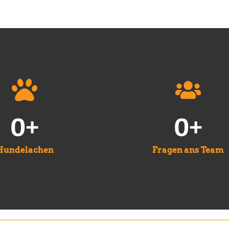
0
+
0
+
Hundelachen
Fragen ans Team