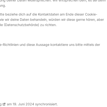
ung deiner Daten widersprechen. Wir entsprechen dem, es sei denn
ung.
tte beziehe dich auf die Kontaktdaten am Ende dieser Cookie-
ie wir deine Daten behandeln, würden wir diese gerne hören, aber
de (Datenschutzbehörde) zu richten.
ichtlinien und diese Aussage kontaktiere uns bitte mittels der
g
am 19. Juni 2024 synchronisiert.