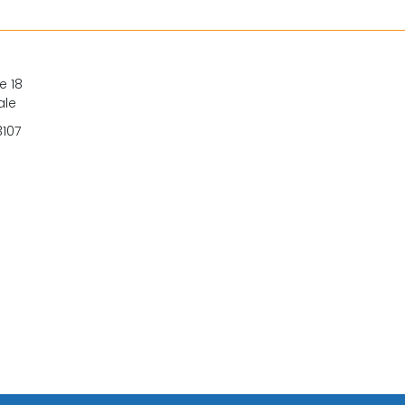
e 18
ale
3107