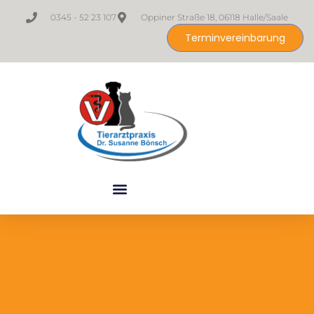
0345 - 52 23 107
Oppiner Straße 18, 06118 Halle/Saale
Terminvereinbarung